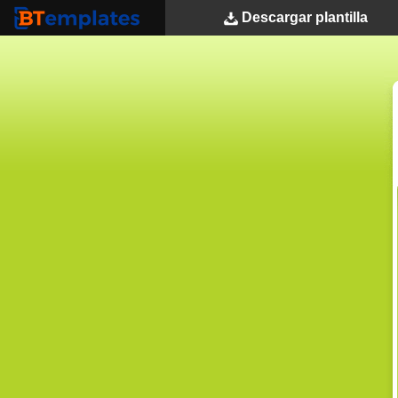
Descargar
plantilla
BTemplates