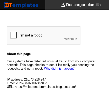
Descargar
plantilla
BTemplates