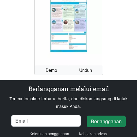
Demo
Unduh
Berlangganan melalui email
Terima template terbaru, berita, dan diskon langsung di kotak
masuk Anda.
Nama
Email
Memuat...
Berlangganan
Ketentuan penggunaan
Kebijakan privasi