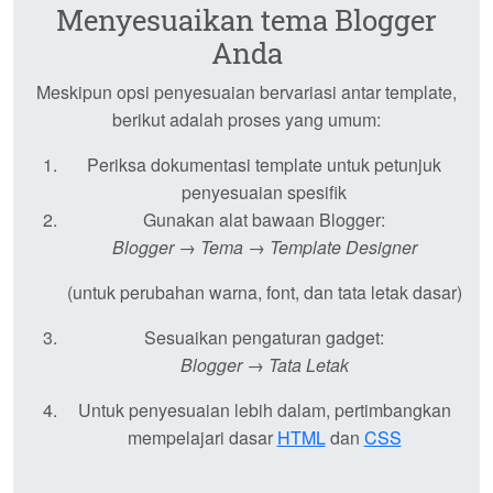
Menyesuaikan tema Blogger
Anda
Meskipun opsi penyesuaian bervariasi antar template,
berikut adalah proses yang umum:
Periksa dokumentasi template untuk petunjuk
penyesuaian spesifik
Gunakan alat bawaan Blogger:
Blogger → Tema → Template Designer
(untuk perubahan warna, font, dan tata letak dasar)
Sesuaikan pengaturan gadget:
Blogger → Tata Letak
Untuk penyesuaian lebih dalam, pertimbangkan
mempelajari dasar
HTML
dan
CSS