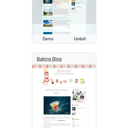
Demo
Unduh
Baking Blog