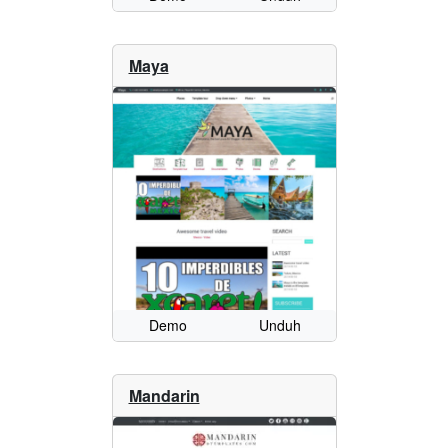
Maya
Demo
Unduh
Mandarin