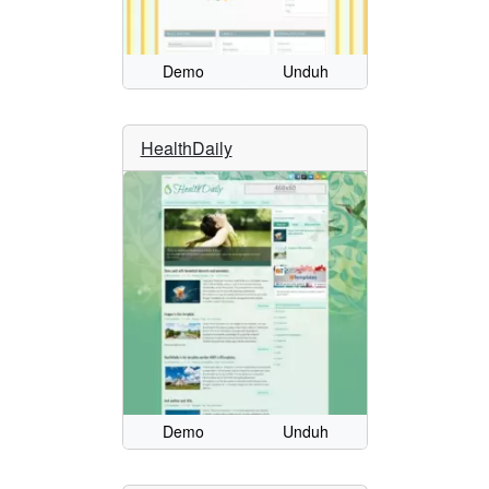
Demo
Unduh
HealthDaily
Demo
Unduh