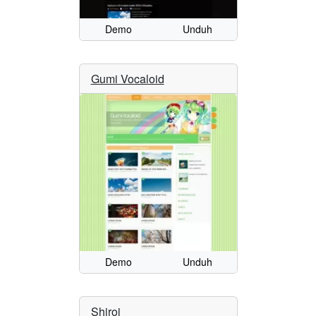
Demo
Unduh
Gumi Vocaloid
Demo
Unduh
Shiroi