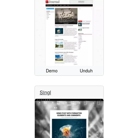
Demo
Unduh
Singl