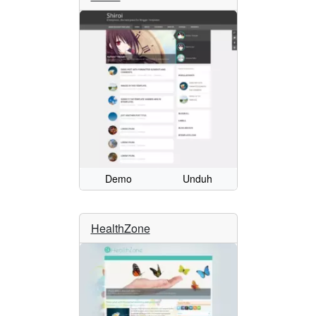
Demo
Unduh
HealthZone