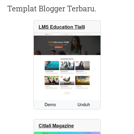
Templat Blogger Terbaru.
LMS Education Tlalli
Demo
Unduh
Citlali Magazine