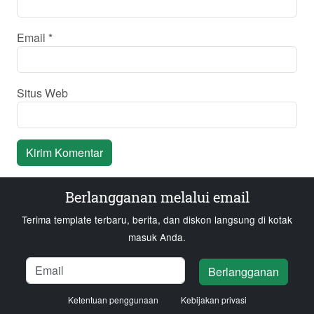
Email
*
Situs Web
Berlangganan melalui email
Terima template terbaru, berita, dan diskon langsung di kotak
masuk Anda.
Nama
Email
Memuat...
Berlangganan
Ketentuan penggunaan
Kebijakan privasi