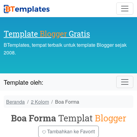
Template
Blogger
Gratis
BTemplates, tempat terbaik untuk template Blogger sejak
2008.
Template oleh:
Beranda
2 Kolom
Boa Forma
Boa Forma
Templat
Blogger
Tambahkan ke Favorit