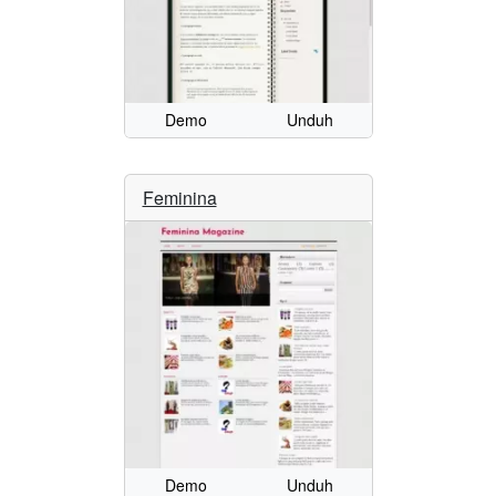
Demo
Unduh
Feminina
Demo
Unduh