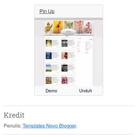
Pin Up
Demo
Unduh
Kredit
Penulis:
Templates Novo Blogger
.