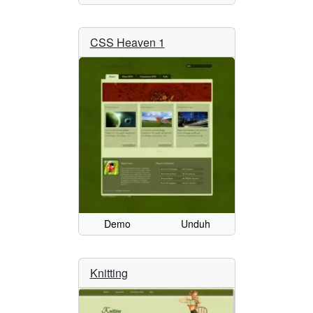
CSS Heaven 1
Demo
Unduh
Knitting