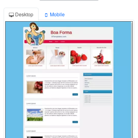
Desktop
Mobile