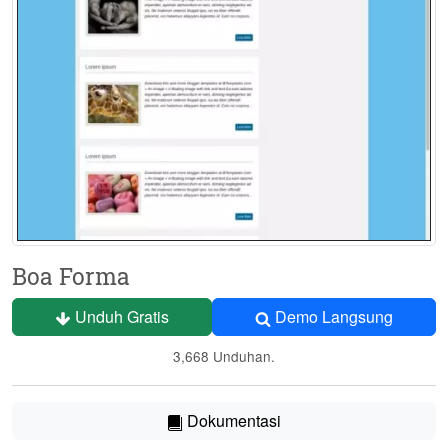
Boa Forma
Unduh Gratis
Demo Langsung
3,668 Unduhan.
Dokumentasi