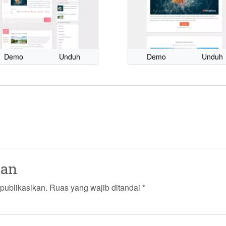
Demo
Unduh
Demo
Unduh
san
publikasikan.
Ruas yang wajib ditandai
*