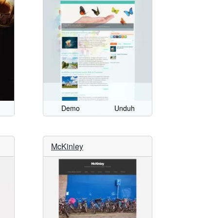
Demo
Unduh
McKinley