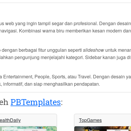
tus web yang ingin tampil segar dan profesional. Dengan desain 
inavigasi. Kombinasi warna biru memberikan kesan modern dan
 dengan berbagai fitur unggulan seperti
slideshow
untuk menam
dahkan pengunjung menjelajahi kategori. Sidebar kanan juga d
ma
Entertainment
,
People
,
Sports
, atau
Travel
. Dengan desain ya
informatif, dan siap menghasilkan pendapatan.
leh
PBTemplates
:
ealthDaily
TopGames