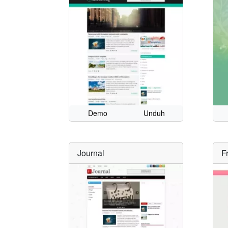
Demo
Unduh
Journal
F