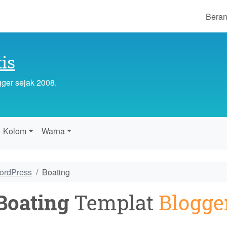
Bera
is
gger sejak 2008.
Kolom
Warna
WordPress
Boating
Boating
Templat
Blogge