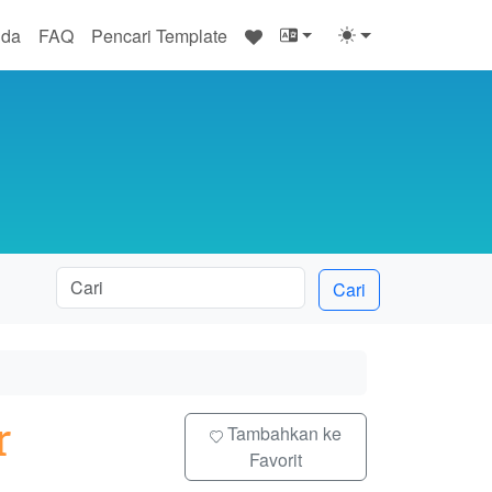
♥
nda
FAQ
Pencari Template
Cari
r
Tambahkan ke
Favorit