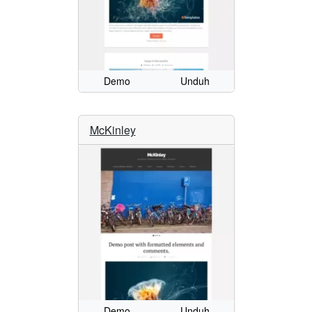
Demo
Unduh
McKinley
Demo
Unduh