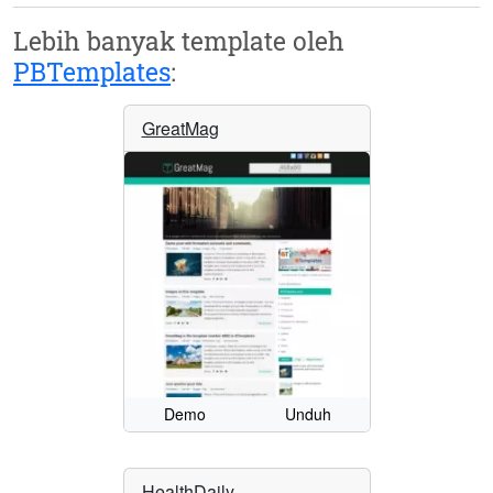
Lebih banyak template oleh
PBTemplates
:
GreatMag
Demo
Unduh
HealthDaily