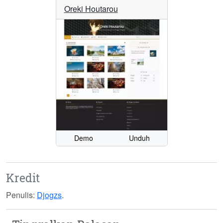
Oreki Houtarou
Demo
Unduh
Kredit
Penulis:
Djogzs
.