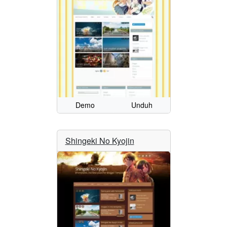
Demo
Unduh
Shingeki No Kyojin