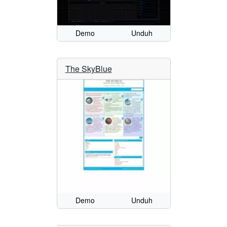
Demo
Unduh
The SkyBlue
Demo
Unduh