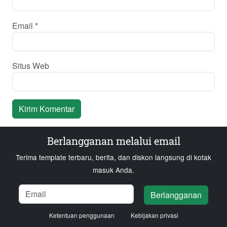
Email
*
Situs Web
Berlangganan melalui email
Terima template terbaru, berita, dan diskon langsung di kotak
masuk Anda.
Nama
Email
Memuat...
Berlangganan
Ketentuan penggunaan
Kebijakan privasi