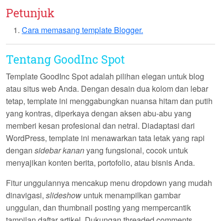
Petunjuk
Cara memasang template Blogger.
Tentang GoodInc Spot
Template
GoodInc Spot
adalah pilihan elegan untuk blog
atau situs web Anda. Dengan desain dua kolom dan lebar
tetap, template ini menggabungkan nuansa hitam dan putih
yang kontras, diperkaya dengan aksen abu-abu yang
memberi kesan profesional dan netral. Diadaptasi dari
WordPress, template ini menawarkan tata letak yang rapi
dengan
sidebar kanan
yang fungsional, cocok untuk
menyajikan konten berita, portofolio, atau bisnis Anda.
Fitur unggulannya mencakup
menu dropdown
yang mudah
dinavigasi,
slideshow
untuk menampilkan gambar
unggulan, dan thumbnail posting yang mempercantik
tampilan daftar artikel. Dukungan
threaded comments