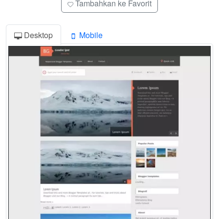
Tambahkan ke Favorit
Desktop
Mobile