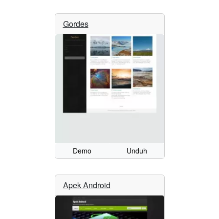
Gordes
Demo
Unduh
Apek Android