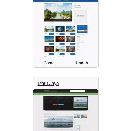
Demo
Unduh
Maju Jaya