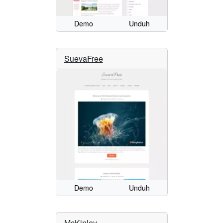
Demo
Unduh
SuevaFree
Demo
Unduh
McKinley