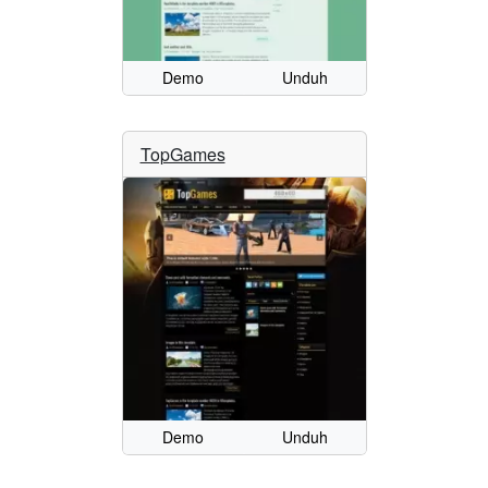
Demo
Unduh
TopGames
Demo
Unduh