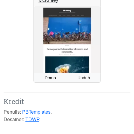
Demo
Unduh
Kredit
Penulis:
PBTemplates
.
Desainer:
TDWP
.