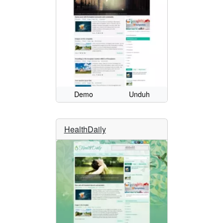
Demo
Unduh
HealthDaily