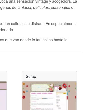
evoca una sensación vintage y acogedora. La
mágenes de
fantasía
,
películas
,
personajes
o
portan calidez sin distraer. Es especialmente
rdenado.
os que van desde lo fantástico hasta lo
Scrap