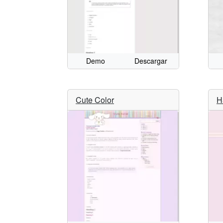
Demo
Descargar
Cute Color
H