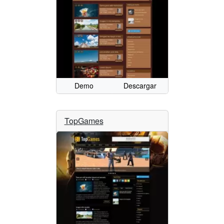
Demo
Descargar
TopGames