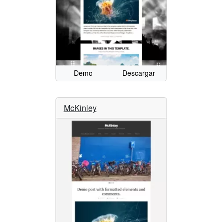
Demo
Descargar
McKinley