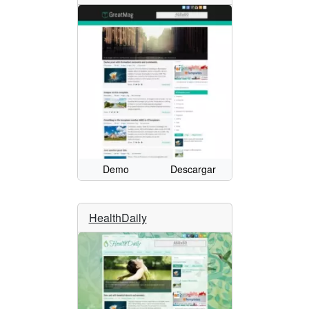
Demo
Descargar
HealthDaily