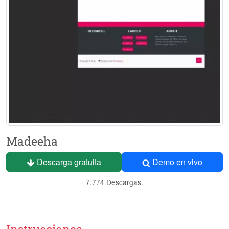
Madeeha
Descarga gratuita
Demo en vivo
7,774 Descargas.