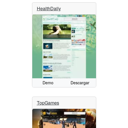
HealthDaily
Demo
Descargar
TopGames