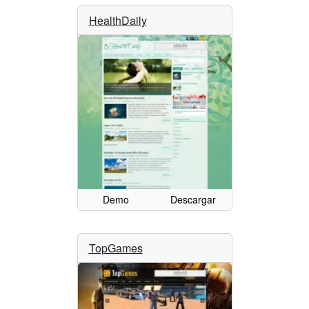
HealthDaily
Demo
Descargar
TopGames