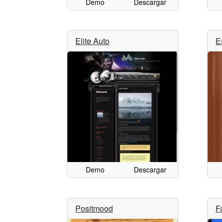
Demo
Descargar
Elite Auto
E
Demo
Descargar
Positmood
F