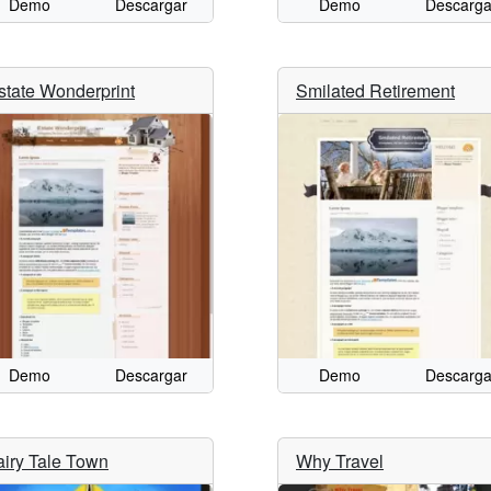
Demo
Descargar
Demo
Descarga
state Wonderprint
Smilated Retirement
Demo
Descargar
Demo
Descarga
airy Tale Town
Why Travel