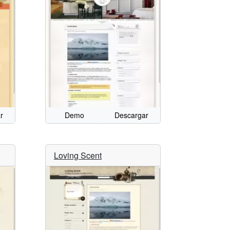
r
Demo
Descargar
Loving Scent