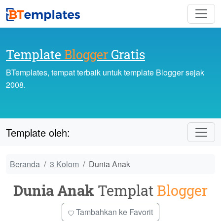
Template
Blogger
Gratis
BTemplates, tempat terbaik untuk template Blogger sejak
2008.
Template oleh:
Beranda
3 Kolom
Dunia Anak
Dunia Anak
Templat
Blogger
Tambahkan ke Favorit