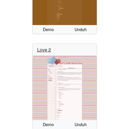
Demo
Unduh
Love 2
Demo
Unduh