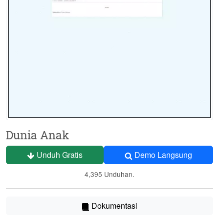
Dunia Anak
Unduh Gratis
Demo Langsung
4,395 Unduhan.
Dokumentasi