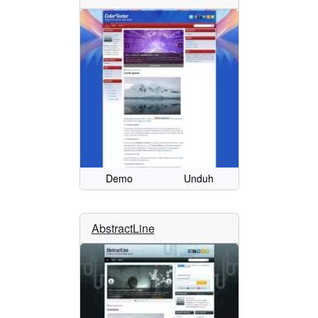
Demo
Unduh
AbstractLine