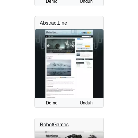
Demo
Unduh
AbstractLine
Demo
Unduh
RobotGames