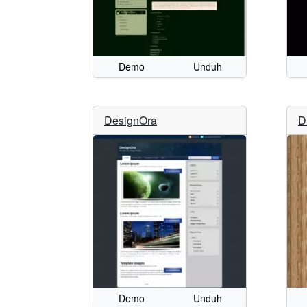
Demo
Unduh
DesignOra
D
Demo
Unduh