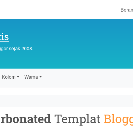
Bera
is
gger sejak 2008.
Kolom
Warna
rbonated
Templat
Blog