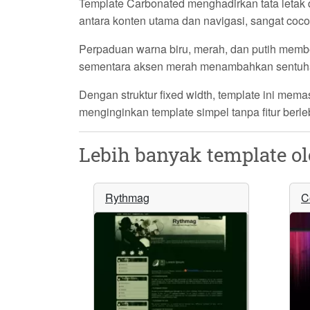
Template
Carbonated
menghadirkan tata letak
antara konten utama dan navigasi, sangat c
Perpaduan warna
biru
,
merah
, dan
putih
member
sementara aksen merah menambahkan sentuhan 
Dengan struktur fixed width, template ini mema
menginginkan template simpel tanpa fitur berle
Lebih banyak template o
Rythmag
C