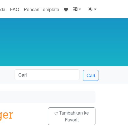
♥
nda
FAQ
Pencari Template
Cari
ger
Tambahkan ke
Favorit