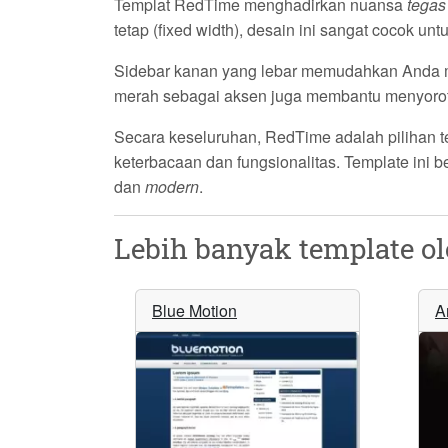
Templat
RedTime
menghadirkan nuansa
tegas
tetap (fixed width), desain ini sangat cocok 
Sidebar kanan yang lebar memudahkan Anda m
merah sebagai aksen juga membantu menyorot el
Secara keseluruhan,
RedTime
adalah pilihan 
keterbacaan dan fungsionalitas. Template ini 
dan
modern
.
Lebih banyak template o
Blue Motion
A