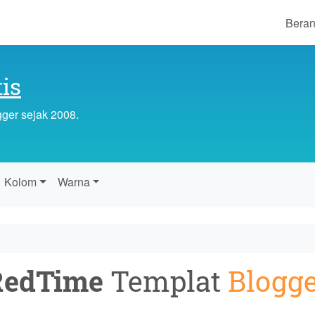
Bera
is
gger sejak 2008.
Kolom
Warna
RedTime
Templat
Blogg