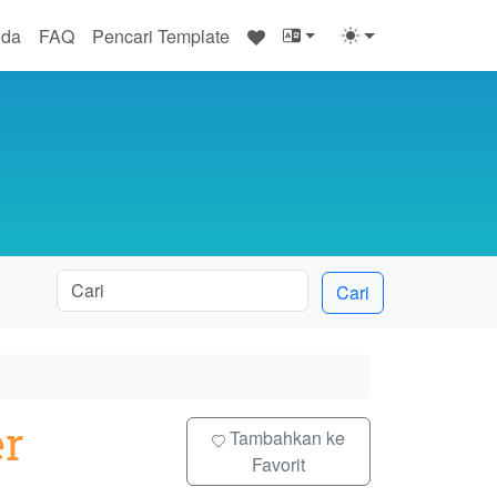
♥
nda
FAQ
Pencari Template
Cari
er
Tambahkan ke
Favorit