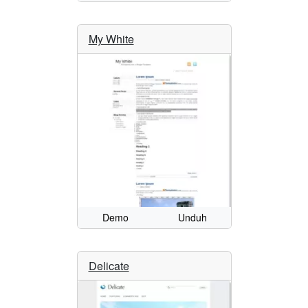
My White
Demo
Unduh
Delicate