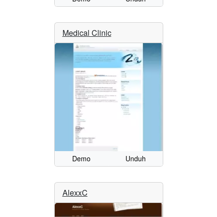
Medical Clinic
Demo
Unduh
AlexxC