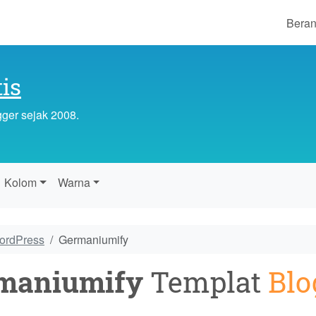
Bera
is
gger sejak 2008.
Kolom
Warna
WordPress
Germaniumify
maniumify
Templat
Blo