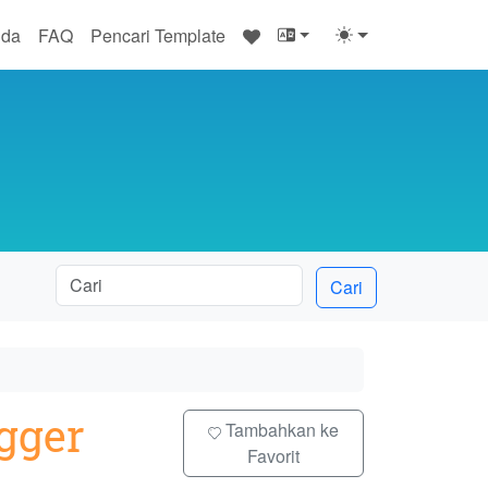
♥
nda
FAQ
Pencari Template
Cari
gger
Tambahkan ke
Favorit