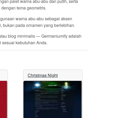
gan palet warna abu-abu dan putih, serta
us dengan tema geometris.
nggunaan
warna abu-abu
sebagai aksen
si, bukan pada ornamen yang berlebihan.
, atau blog minimalis — Germaniumify adalah
si sesuai kebutuhan Anda.
Christmas Night