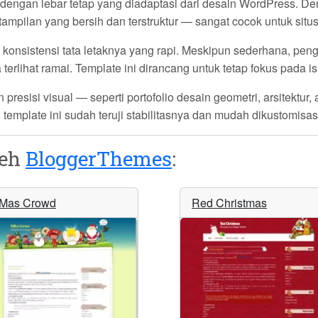
dengan lebar tetap yang diadaptasi dari desain WordPress. Den
 tampilan yang bersih dan terstruktur — sangat cocok untuk sit
konsistensi tata letaknya yang rapi. Meskipun sederhana, pe
erlihat ramai. Template ini dirancang untuk tetap fokus pada i
resisi visual — seperti portofolio desain geometri, arsitektur
 template ini sudah teruji stabilitasnya dan mudah dikustomisa
leh
BloggerThemes
:
Mas Crowd
Red Christmas