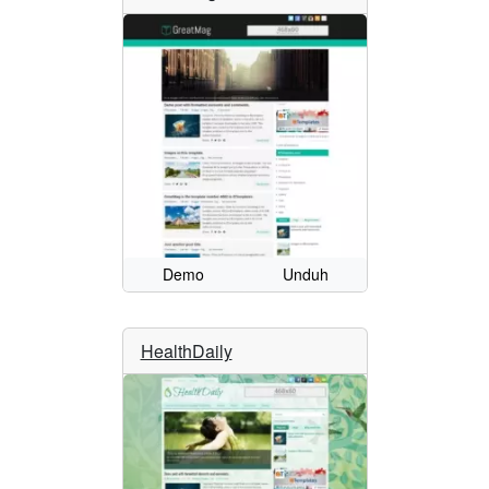
Demo
Unduh
HealthDaily