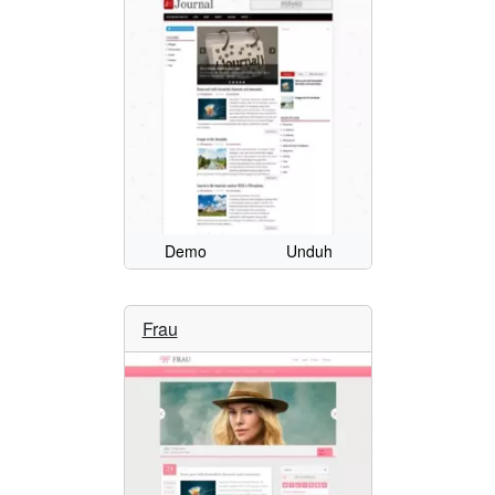
Demo
Unduh
Frau