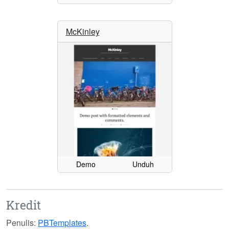
McKinley
Demo
Unduh
Kredit
Penulis:
PBTemplates
.