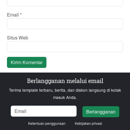
Email
*
Situs Web
Berlangganan melalui email
Terima template terbaru, berita, dan diskon langsung di kotak
masuk Anda.
Nama
Email
Memuat...
Berlangganan
Ketentuan penggunaan
Kebijakan privasi