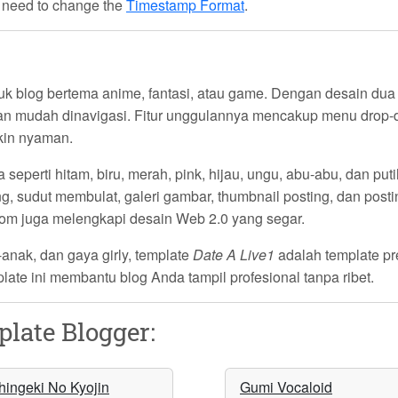
u need to change the
Timestamp Format
.
tuk blog bertema anime, fantasi, atau game. Dengan desain dua 
 dan mudah dinavigasi. Fitur unggulannya mencakup menu drop-
in nyaman.
a seperti hitam, biru, merah, pink, hijau, ungu, abu-abu, dan 
, sudut membulat, galeri gambar, thumbnail posting, dan posting
olom juga melengkapi desain Web 2.0 yang segar.
-anak, dan gaya girly, template
Date A Live1
adalah template pr
plate ini membantu blog Anda tampil profesional tanpa ribet.
late Blogger:
hingeki No Kyojin
Gumi Vocaloid