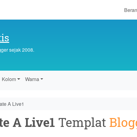
Bera
is
gger sejak 2008.
Kolom
Warna
ate A Live1
te A Live1
Templat
Blog