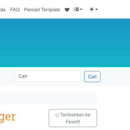
♥
nda
FAQ
Pencari Template
Cari
ger
Tambahkan ke
Favorit