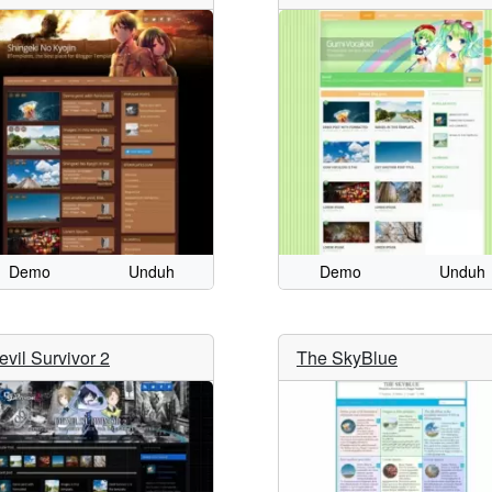
Demo
Unduh
Demo
Unduh
evil Survivor 2
The SkyBlue