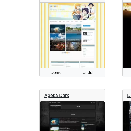
Demo
Unduh
Ageka Dark
D