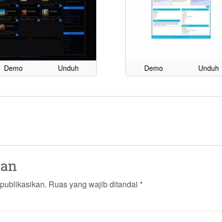
Demo
Unduh
Demo
Unduh
san
publikasikan.
Ruas yang wajib ditandai
*