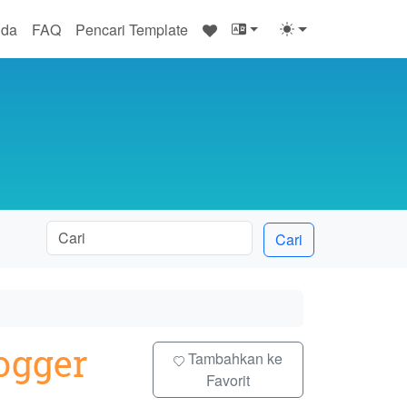
♥
nda
FAQ
Pencari Template
Cari
ogger
Tambahkan ke
Favorit