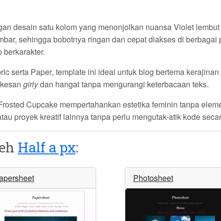
gan desain satu kolom yang menonjolkan nuansa
Violet
lembut 
ar, sehingga bobotnya ringan dan cepat diakses di berbagai 
berkarakter.
ric
serta
Paper
, template ini ideal untuk blog bertema kerajinan
n kesan
girly
dan hangat tanpa mengurangi keterbacaan teks.
Frosted Cupcake
mempertahankan estetika feminin tanpa eleme
u proyek kreatif lainnya tanpa perlu mengutak-atik kode secar
leh
Half a px
:
apersheet
Photosheet