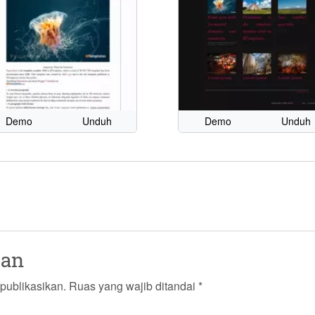
Demo
Unduh
Demo
Unduh
san
publikasikan.
Ruas yang wajib ditandai
*