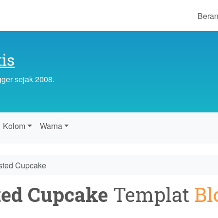
Bera
is
gger sejak 2008.
Kolom
Warna
sted Cupcake
ted Cupcake
Templat
Bl