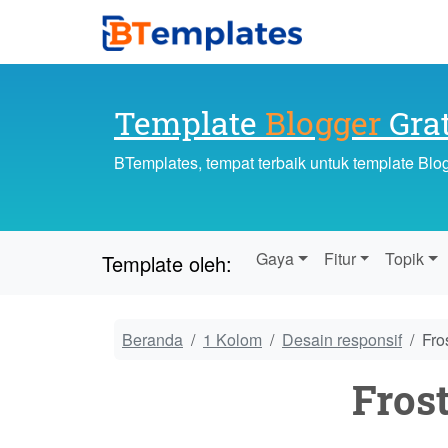
Template
Blogger
Grat
BTemplates, tempat terbaik untuk template Blo
Gaya
Fitur
Topik
Template oleh:
Beranda
1 Kolom
Desain responsif
Fro
Fros