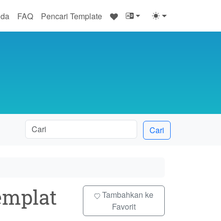
♥
nda
FAQ
Pencari Template
Cari
mplat
Tambahkan ke
Favorit