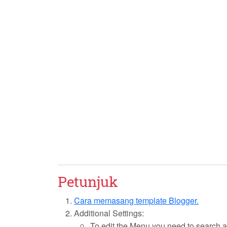
Petunjuk
Cara memasang template Blogger.
Additional Settings:
To edit the Menu you need to search an