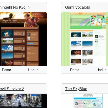
hingeki No Kyojin
Gumi Vocaloid
Demo
Unduh
Demo
Unduh
evil Survivor 2
The SkyBlue