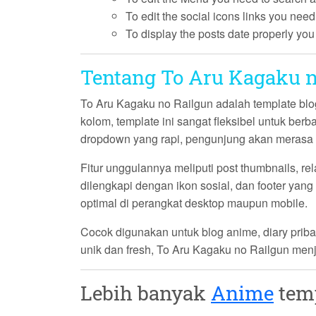
To edit the social icons links you need
To display the posts date properly yo
Tentang To Aru Kagaku n
To Aru Kagaku no Railgun
adalah template blo
kolom, template ini sangat fleksibel untuk ber
dropdown yang rapi, pengunjung akan merasa
Fitur unggulannya meliputi post thumbnails, re
dilengkapi dengan ikon sosial, dan footer y
optimal di perangkat desktop maupun mobile.
Cocok digunakan untuk blog anime, diary pribad
unik dan fresh,
To Aru Kagaku no Railgun
menja
Lebih banyak
Anime
temp