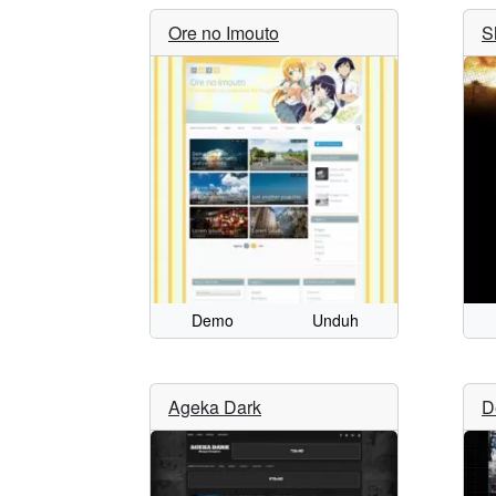
Ore no Imouto
S
Demo
Unduh
Ageka Dark
D