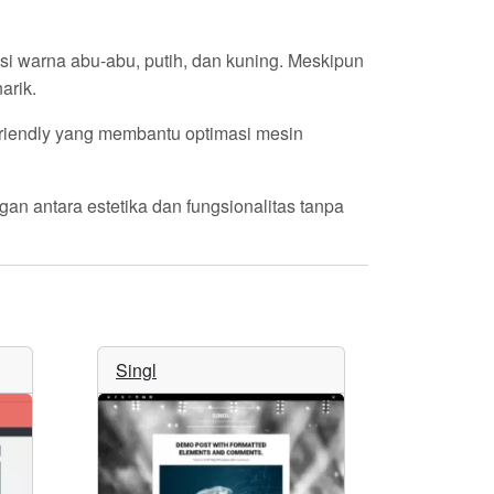
i warna abu-abu, putih, dan kuning. Meskipun
arik.
iendly
yang membantu optimasi mesin
an antara estetika dan fungsionalitas tanpa
Singl