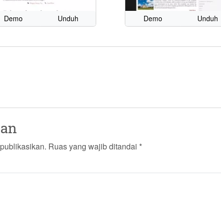
Demo
Unduh
Demo
Unduh
san
publikasikan.
Ruas yang wajib ditandai
*