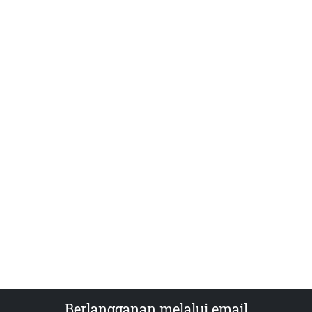
Berlangganan melalui email