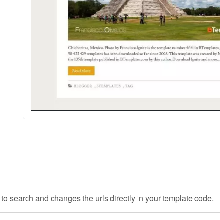
 to search and changes the urls directly in your template code.