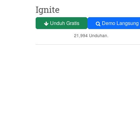
Ignite
Unduh Gratis
Demo Langsung
21,994 Unduhan.