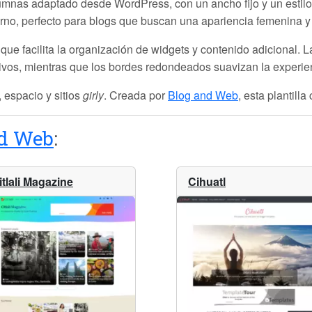
mnas adaptado desde WordPress, con un ancho fijo y un estilo f
no, perfecto para blogs que buscan una apariencia femenina y 
que facilita la organización de widgets y contenido adicional. L
tivos, mientras que los bordes redondeados suavizan la experien
 espacio y sitios
girly
. Creada por
Blog and Web
, esta plantill
nd Web
:
itlali Magazine
Cihuatl