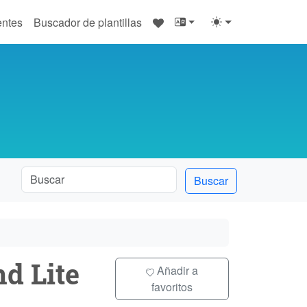
♥
entes
Buscador de plantillas
Buscar
d Lite
Añadir a
favoritos