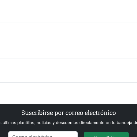
Suscribirse por correo electrónico
s últimas plantillas, noticias y descuentos directamente en tu bandeja d
Nombre
Correo electrónico