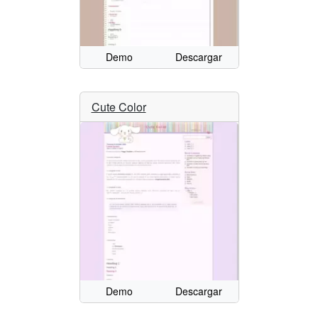
Demo
Descargar
Cute Color
Demo
Descargar