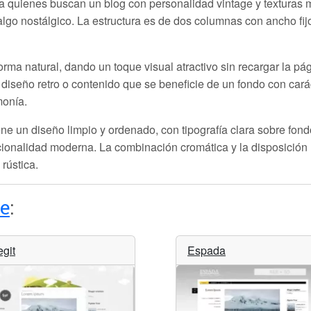
 quienes buscan un blog con personalidad vintage y texturas 
lgo nostálgico. La estructura es de dos columnas con ancho fijo y 
orma natural, dando un toque visual atractivo sin recargar la pá
a, diseño retro o contenido que se beneficie de un fondo con car
monía.
e un diseño limpio y ordenado, con tipografía clara sobre fond
cionalidad moderna. La combinación cromática y la disposición
rústica.
e
:
egit
Espada