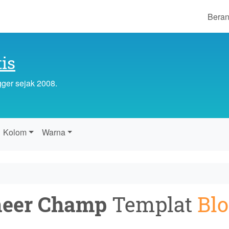
Bera
is
gger sejak 2008.
Kolom
Warna
neer Champ
Templat
Bl