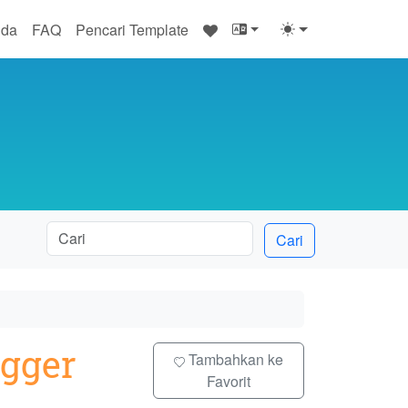
♥
nda
FAQ
Pencari Template
Cari
ogger
Tambahkan ke
Favorit