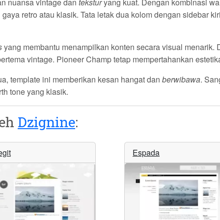
gan nuansa
vintage
dan
tekstur
yang kuat. Dengan kombinasi war
 gaya retro atau klasik. Tata letak dua kolom dengan
sidebar kir
s
yang membantu menampilkan konten secara visual menarik. 
tus bertema vintage. Pioneer Champ tetap mempertahankan esteti
ua, template ini memberikan
kesan hangat
dan
berwibawa
. San
th tone yang klasik.
leh
Dzignine
:
egit
Espada