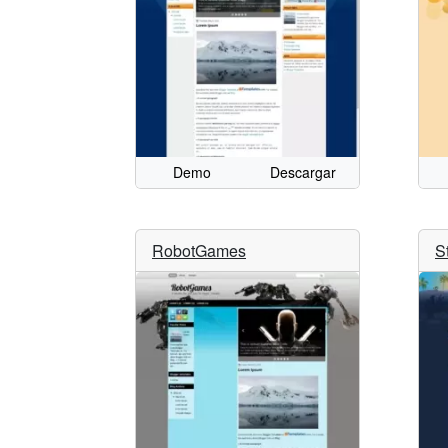
Demo
Descargar
RobotGames
S