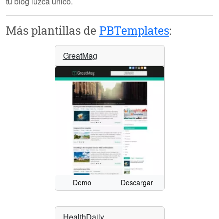
tu blog luzca único.
Más plantillas de
PBTemplates
:
GreatMag
Demo
Descargar
HealthDaily