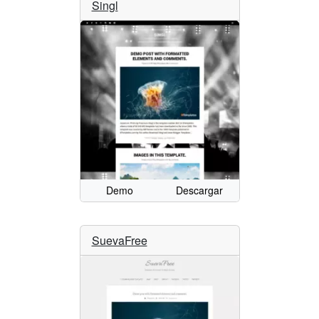
Singl
Demo
Descargar
SuevaFree