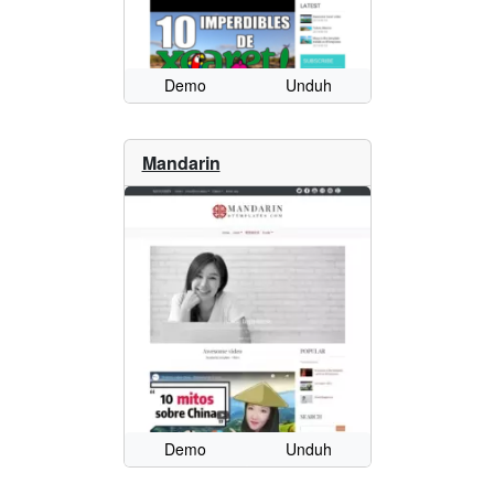
Demo
Unduh
Mandarin
Demo
Unduh