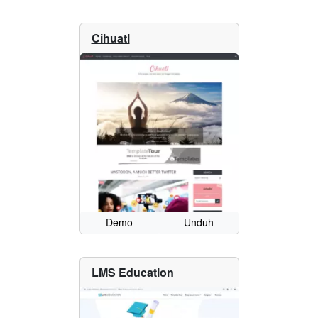
Cihuatl
Demo
Unduh
LMS Education