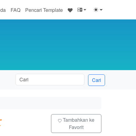
♥
nda
FAQ
Pencari Template
Cari
r
Tambahkan ke
Favorit