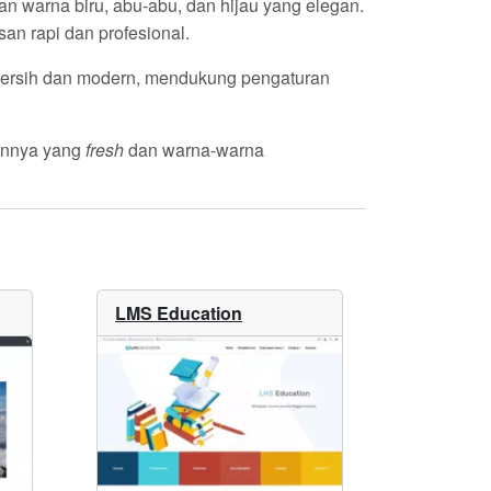
uan warna
biru
,
abu-abu
, dan
hijau
yang elegan.
n rapi dan profesional.
bersih dan modern, mendukung pengaturan
ainnya yang
fresh
dan warna-warna
LMS Education