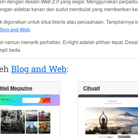
ern dengan desain
Web 2.0
yang segar. Menggunakan perpad
dengan sidebar kanan dan sudut membulat yang memberikan kesa
ok digunakan untuk
situs bisnis
atau perusahaan. Tampilannya 
Blog and Web
.
l namun menarik perhatian, Enlight adalah pilihan tepat. Des
pil beda.
leh
Blog and Web
:
itlali Magazine
Cihuatl