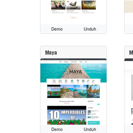
Demo
Unduh
Maya
M
Demo
Unduh