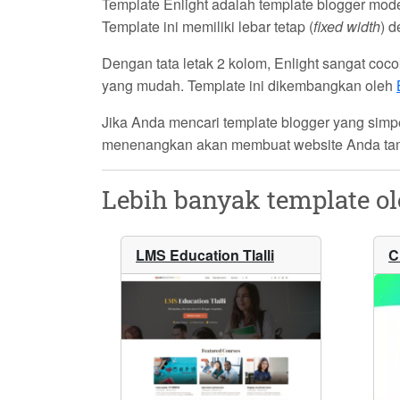
Template
Enlight
adalah template blogger mod
Template ini memiliki lebar tetap (
fixed width
) 
Dengan tata letak 2 kolom, Enlight sangat coc
yang mudah. Template ini dikembangkan oleh
Jika Anda mencari template blogger yang simpe
menenangkan akan membuat website Anda tam
Lebih banyak template o
LMS Education Tlalli
C