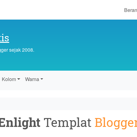
Bera
is
gger sejak 2008.
Kolom
Warna
Enlight
Templat
Blogge