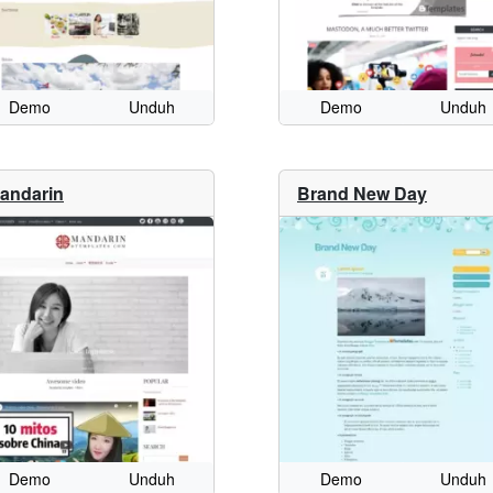
Demo
Unduh
Demo
Unduh
andarin
Brand New Day
Demo
Unduh
Demo
Unduh