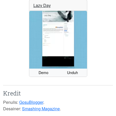
Lazy Day
Demo
Unduh
Kredit
Penulis:
GosuBlogger
.
Desainer:
Smashing Magazine
.