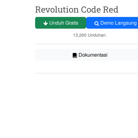
Revolution Code Red
Unduh Gratis
Demo Langsung
13,260 Unduhan.
Dokumentasi