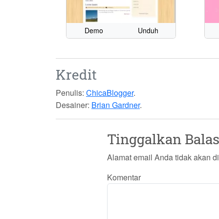
Demo
Unduh
Kredit
Penulis:
ChicaBlogger
.
Desainer:
Brian Gardner
.
Tinggalkan Bala
Alamat email Anda tidak akan di
Komentar