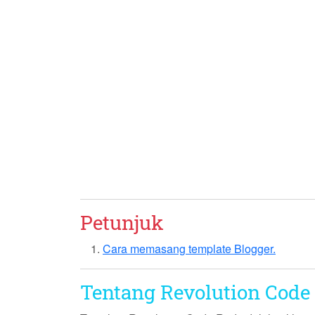
Petunjuk
Cara memasang template Blogger.
Tentang Revolution Code