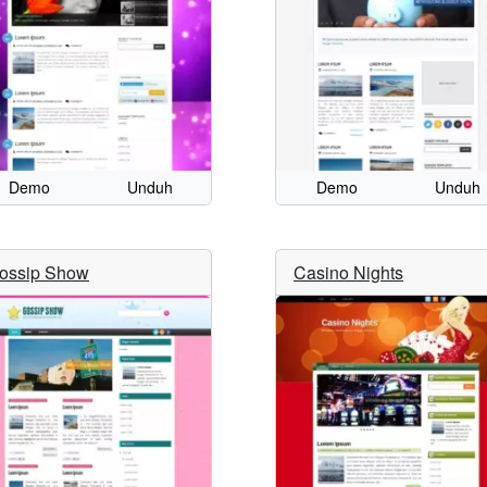
Demo
Unduh
Demo
Unduh
ossip Show
Casino Nights