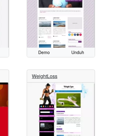
Demo
Unduh
WeightLoss