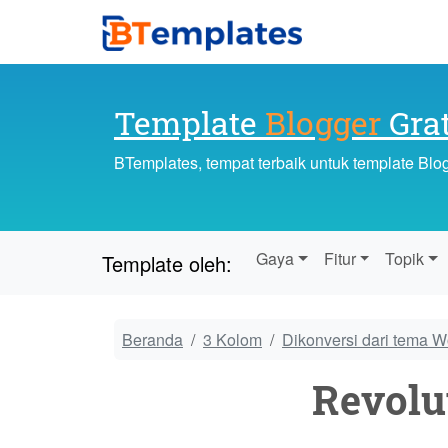
Template
Blogger
Grat
BTemplates, tempat terbaik untuk template Blo
Gaya
Fitur
Topik
Template oleh:
Beranda
3 Kolom
Dikonversi dari tema 
Revolu