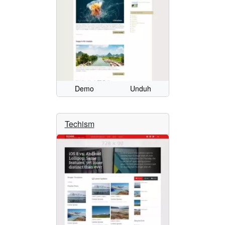
Demo
Unduh
Techism