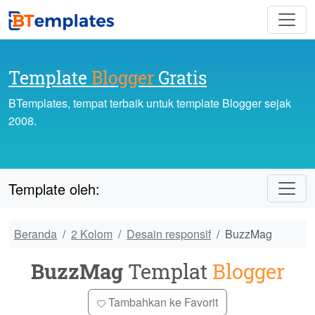
Template
Blogger
Gratis
BTemplates, tempat terbaik untuk template Blogger sejak
2008.
Template oleh:
Beranda
2 Kolom
Desain responsif
BuzzMag
BuzzMag
Templat
Blogger
Tambahkan ke Favorit