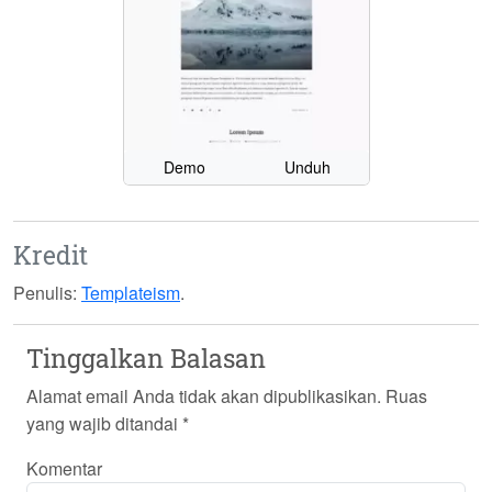
Demo
Unduh
Kredit
Penulis:
Templateism
.
Tinggalkan Balasan
Alamat email Anda tidak akan dipublikasikan.
Ruas
yang wajib ditandai
*
Komentar