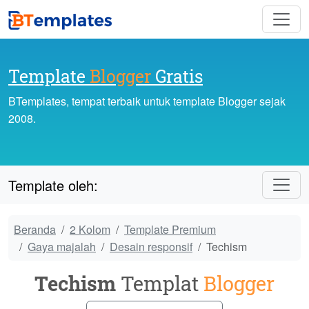
Template
Blogger
Gratis
BTemplates, tempat terbaik untuk template Blogger sejak
2008.
Template oleh:
Beranda
2 Kolom
Template Premium
Gaya majalah
Desain responsif
Techism
Techism
Templat
Blogger