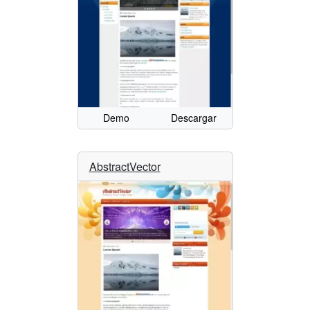
Demo
Descargar
AbstractVector