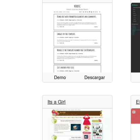
Demo
Descargar
Its a Girl
E