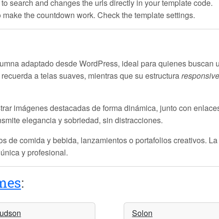
 to search and changes the urls directly in your template code.
to make the countdown work. Check the template settings.
umna adaptado desde WordPress, ideal para quienes buscan un 
e recuerda a telas suaves, mientras que su estructura
responsiv
rar imágenes destacadas de forma dinámica, junto con enlaces 
nsmite elegancia y sobriedad, sin distracciones.
os de comida y bebida, lanzamientos o portafolios creativos. La t
única y profesional.
mes
:
udson
Solon