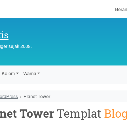
Bera
is
gger sejak 2008.
Kolom
Warna
WordPress
Planet Tower
net Tower
Templat
Blo