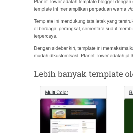
Planet Tower
adalah template blogger dengan d
template ini menampilkan perpaduan warna
vio
Template ini mendukung tata letak yang terstr
di berbagai perangkat, sementara sudut membu
terpercaya.
Dengan sidebar kiri, template ini memaksimal
mudah dikustomisasi.
Planet Tower
adalah pili
Lebih banyak template o
Multi Color
B