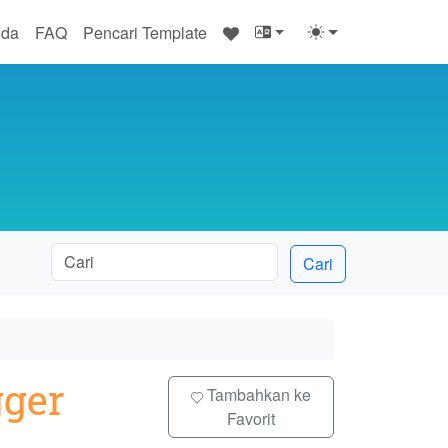
♥
nda
FAQ
Pencari Template
Cari
gger
Tambahkan ke
Favorit