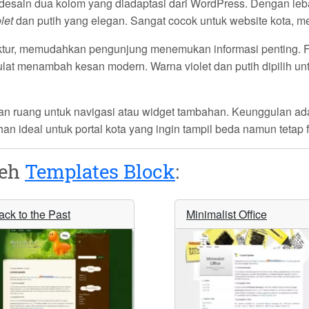
esain dua kolom yang diadaptasi dari WordPress. Dengan lebar 
let
dan putih yang elegan. Sangat cocok untuk website kota, me
uktur, memudahkan pengunjung menemukan informasi penting. Fi
lat menambah kesan modern. Warna violet dan putih dipilih u
kan ruang untuk navigasi atau widget tambahan. Keunggulan a
han ideal untuk portal kota yang ingin tampil beda namun tetap 
leh
Templates Block
:
ack to the Past
Minimalist Office